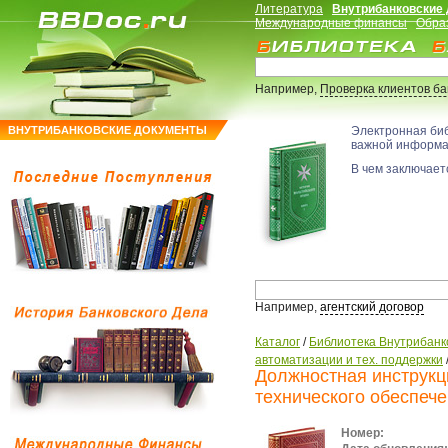
Литература
Внутрибанковские
Международные финансы
Обра
Например,
Проверка клиентов б
ВНУТРИБАНКОВСКИЕ ДОКУМЕНТЫ
Электронная би
важной информ
В чем заключаетс
Например,
агентский договор
Каталог
/
Библиотека Внутрибанк
автоматизации и тех. поддержки
Должностная инструкц
технического обеспеч
Номер: