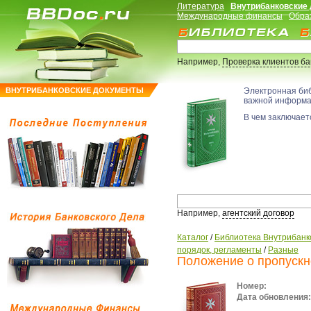
Литература
Внутрибанковские
Международные финансы
Обра
Например,
Проверка клиентов б
ВНУТРИБАНКОВСКИЕ ДОКУМЕНТЫ
Электронная би
важной информ
В чем заключаетс
Например,
агентский договор
Каталог
/
Библиотека Внутрибанк
порядок, регламенты
/
Разные
Положение о пропускн
Номер:
Дата обновления: