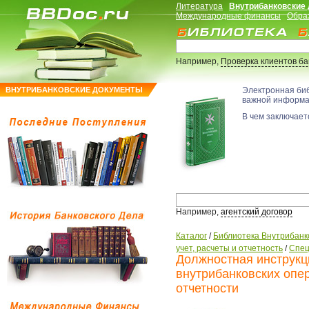
Литература
Внутрибанковские
Международные финансы
Обра
Например,
Проверка клиентов б
ВНУТРИБАНКОВСКИЕ ДОКУМЕНТЫ
Электронная би
важной информ
В чем заключаетс
Например,
агентский договор
Каталог
/
Библиотека Внутрибанк
учет, расчеты и отчетность
/
Спец
Должностная инструкц
внутрибанковских опер
отчетности