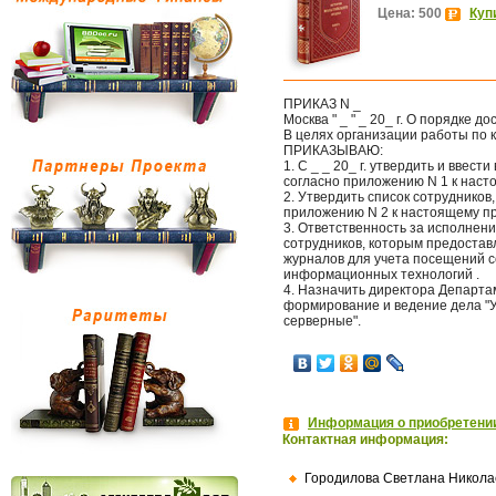
Цена: 500
Куп
ПРИКАЗ N _
Москва " _ " _ 20_ г. О порядке 
В целях организации работы по
ПРИКАЗЫВАЮ:
1. С _ _ 20_ г. утвердить и вве
согласно приложению N 1 к наст
2. Утвердить список сотруднико
приложению N 2 к настоящему пр
3. Ответственность за исполнени
сотрудников, которым предоста
журналов для учета посещений 
информационных технологий .
4. Назначить директора Департ
формирование и ведение дела "У
серверные".
Информация о приобретении
Контактная информация:
Городилова Светлана Никола