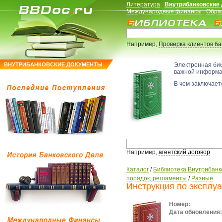
Литература
Внутрибанковские
Международные финансы
Обра
Например,
Проверка клиентов б
ВНУТРИБАНКОВСКИЕ ДОКУМЕНТЫ
Электронная би
важной информ
В чем заключаетс
Например,
агентский договор
Каталог
/
Библиотека Внутрибанк
порядок, регламенты
/
Разные
Инструкция по эксплу
Номер:
Дата обновления: