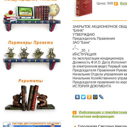
Цена: 500
Куп
ЗАКРЫТОЕ АКЦИОНЕРНОЕ ОБЩ
"БАНК"
УТВЕРЖДАЮ
Председатель Правления
ЗАО "Банк"
_/_
" _ " _20_ г.
ИНСТРУКЦИЯ
по эксплуатации кондиционера
Должность Ф.И.О. Дата Исполнит
(в электронном виде) Первый з
Председателя Правления Руков
Начальник Отдела управления к
Начальник Хозяйственного упра
Председателя правления по кор
ИСТОРИЯ ДОКУМЕНТА
Информация о приобретении
Контактная информация:
Городилова Светлана Никола