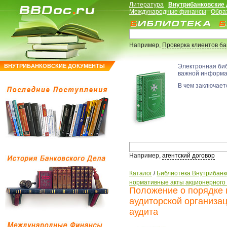
Литература
Внутрибанковские
Международные финансы
Обра
Например,
Проверка клиентов б
ВНУТРИБАНКОВСКИЕ ДОКУМЕНТЫ
Электронная би
важной информ
В чем заключаетс
Например,
агентский договор
Каталог
/
Библиотека Внутрибанк
нормативные акты акционерного
Положение о порядке 
аудиторской организа
аудита