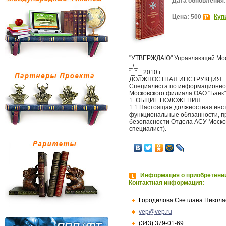
Дата обновления:
Цена: 500
Куп
"УТВЕРЖДАЮ" Управляющий Моск
_/_
"_" _ 2010 г.
ДОЛЖНОСТНАЯ ИНСТРУКЦИЯ
Специалиста по информационно
Московского филиала ОАО "Банк"
1. ОБЩИЕ ПОЛОЖЕНИЯ
1.1 Настоящая должностная инс
функциональные обязанности, п
безопасности Отдела АСУ Московс
специалист).
Информация о приобретении
Контактная информация:
Городилова Светлана Никола
vep@vep.ru
(343) 379-01-69