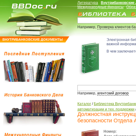
Литература
Внутрибанковские
Международные финансы
Обра
Например,
Проверка клиентов б
ВНУТРИБАНКОВСКИЕ ДОКУМЕНТЫ
Электронная би
важной информ
В чем заключаетс
Например,
агентский договор
Каталог
/
Библиотека Внутрибанк
автоматизации и тех. поддержки
Должностная инструк
безопасности Отдела 
Номер: