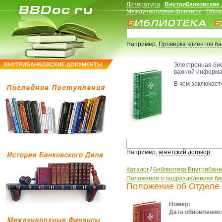
Литература
Внутрибанковские
Международные финансы
Обра
Например,
Проверка клиентов б
ВНУТРИБАНКОВСКИЕ ДОКУМЕНТЫ
Электронная би
важной информ
В чем заключаетс
Например,
агентский договор
Каталог
/
Библиотека Внутрибанк
Положения о подразделениях ба
Положение об Отделе
Номер:
Дата обновления: