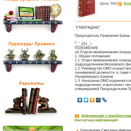
Цена: 500
Куп
"УТВЕРЖДАЮ"
Председатель Правления Банка
_
"_"_201_ г.
ПОЛОЖЕНИЕ
об Отделе межбанковских опера
1. Общие положения
1.1. Отдел межбанковских опера
подразделением Московского фил
1.2. Руководство ОМО осуществл
занимаемой должности, а также 
Управляющего Банком.
1.3. Начальник ОМО подчиняетс
подразделение, и выполняет сво
утверждаемой Председателем П
Информация о приобретении
Контактная информация:
Городилова Светлана Никола