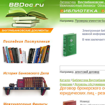
Литература
Внутрибанковские
Международные финансы
Обра
Например,
Проверка клиентов б
ВНУТРИБАНКОВСКИЕ ДОКУМЕНТЫ
Электронная би
важной информ
В чем заключаетс
Например,
агентский договор
Каталог
/
Библиотека Внутрибанк
бумагами
/
Договоры обслуживани
Договор брокерского 
юридических лиц - ре
Номер: