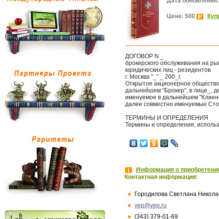
Дата обновления:
Цена: 500
Куп
ДОГОВОР N _
брокерского обслуживания на ры
юридических лиц - резидентов
г. Москва "_" _ 200_г.
Открытое акционерное общество 
дальнейшем "Брокер", в лице_, д
именуемое в дальнейшем "Клиент"
далее совместно именуемые Сто
ТЕРМИНЫ И ОПРЕДЕЛЕНИЯ
Термины и определения, исполь
Информация о приобретении
Контактная информация:
Городилова Светлана Никола
vep@vep.ru
(343) 379-01-69