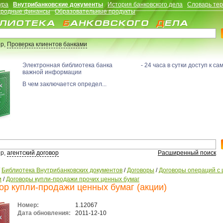
ура
Внутрибанковские документы
История банковского дела
Словарь те
родные финансы
Образовательные продукты
р,
Проверка клиентов банками
Электронная библиотека банка - 24 часа в сутки доступ к са
важной информации
В чем заключается определ...
р,
агентский договор
Расширенный поиск
/
Библиотека Внутрибанковских документов
/
Договоры
/
Договоры операций с
и
/
Договоры купли-продажи прочих ценных бумаг
ор купли-продажи ценных бумаг (акции)
Номер:
1.12067
Дата обновления:
2011-12-10