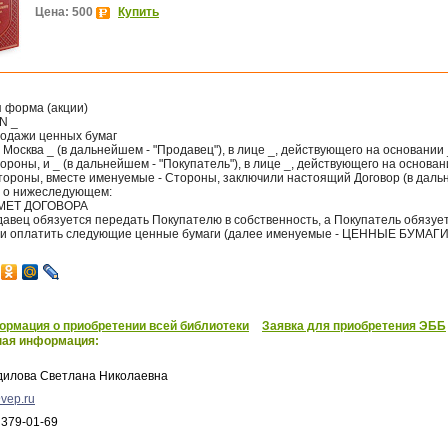
Цена: 500
Купить
я форма (акции)
N _
родажи ценных бумаг
. г. Москва _ (в дальнейшем - "Продавец"), в лице _, действующего на основании 
ороны, и _ (в дальнейшем - "Покупатель"), в лице _, действующего на основани
стороны, вместе именуемые - Стороны, заключили настоящий Договор (в дал
) о нижеследующем:
ДМЕТ ДОГОВОРА
давец обязуется передать Покупателю в собственность, а Покупатель обязуе
 и оплатить следующие ценные бумаги (далее именуемые - ЦЕННЫЕ БУМАГИ
рмация о приобретении всей библиотеки
Заявка для приобретения ЭББ
ная информация:
дилова Светлана Николаевна
vep.ru
 379-01-69