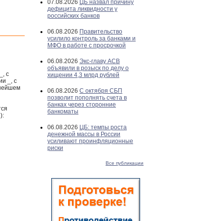
07.08.2026
ЦБ назвал причину
дефицита ликвидности у
российских банков
06.08.2026
Правительство
усилило контроль за банками и
МФО в работе с просрочкой
06.08.2026
Экс-главу АСВ
объявили в розыск по делу о
_, с
хищении 4,3 млрд рублей
и _, с
ьнейшем
06.08.2026
С октября СБП
позволит пополнять счета в
банках через сторонние
тся
банкоматы
):
06.08.2026
ЦБ: темпы роста
денежной массы в России
усиливают проинфляционные
риски
Все публикации