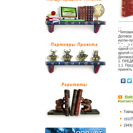
- -
*Типова
Договор 
купли-п
"_" _ _г
одной ст
другой 
Договор
1. ПРЕ
1.1. Про
принять
Инфо
Контакт
Горо
vep@
(343)