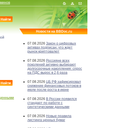
рминов
Новости на BBDoc.ru
мой
07.08.2026
Закон о цифровых
активах подписан: что ждет
рынок криптовалют
07.08.2026
Россияне всех
поколений активно выбирают
долгосрочные накопления: спрос
на ПДС вырос в 2,6 раза
07.08.2026
ЦБ РФ зафиксировал
снижение финансовых потоков в
июле после роста в июне
 ценными
07.08.2026
В России появился
стандарт по работе с
синтетическими данными
07.08.2026
Новые правила
листинга ценных бумаг