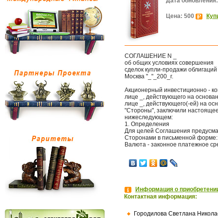
Дата обновления:
Цена: 500
Куп
СОГЛАШЕНИЕ N _
об общих условиях совершения
сделок купли-продажи облигаций
Москва "_"_200_г.
Акционерный инвестиционно - ко
лице _, действующего на основани
лице _, действующего(-ей) на ос
"Стороны", заключили настоящее 
нижеследующем:
1. Определения
Для целей Соглашения предусма
Сторонами в письменной форме:
Валюта - законное платежное сре
Информация о приобретении
Контактная информация:
Городилова Светлана Никола