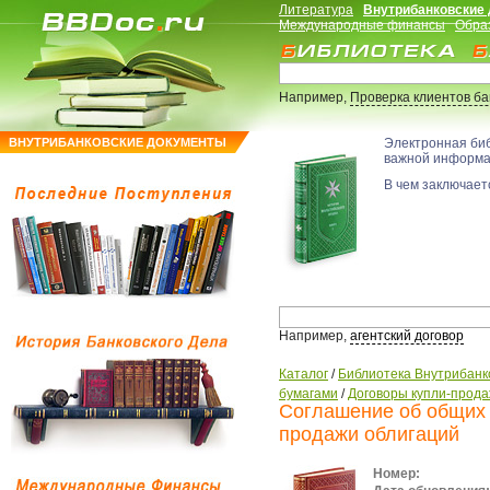
Литература
Внутрибанковские
Международные финансы
Обра
Например,
Проверка клиентов б
ВНУТРИБАНКОВСКИЕ ДОКУМЕНТЫ
Электронная би
важной информ
В чем заключаетс
Например,
агентский договор
Каталог
/
Библиотека Внутрибанк
бумагами
/
Договоры купли-прода
Соглашение об общих 
продажи облигаций
Номер: