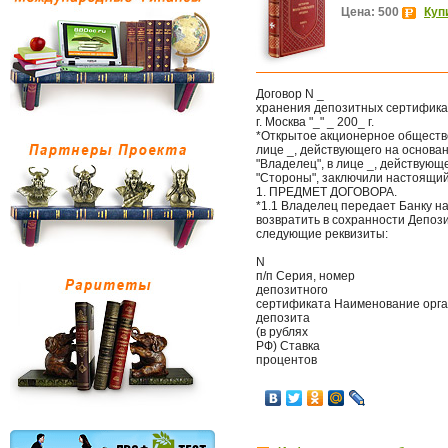
Цена: 500
Куп
Договор N _
хранения депозитных сертифика
г. Москва "_" _ 200_ г.
*Открытое акционерное общество 
лице _, действующего на основан
"Владелец", в лице _, действующ
"Стороны", заключили настоящи
1. ПРЕДМЕТ ДОГОВОРА.
*1.1 Владелец передает Банку на
возвратить в сохранности Депо
следующие реквизиты:
N
п/п Серия, номер
депозитного
cертификата Наименование орг
депозита
(в рублях
РФ) Ставка
процентов