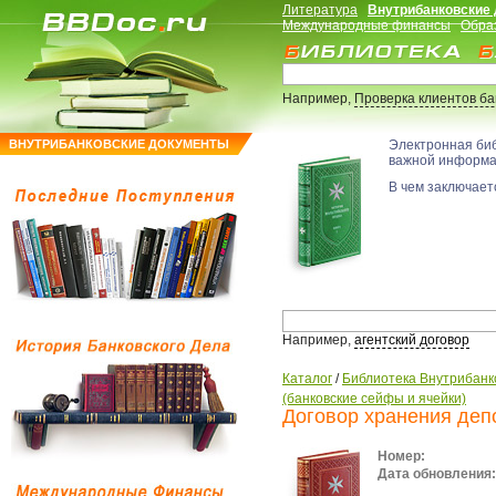
Литература
Внутрибанковские
Международные финансы
Обра
Например,
Проверка клиентов б
ВНУТРИБАНКОВСКИЕ ДОКУМЕНТЫ
Электронная би
важной информ
В чем заключаетс
Например,
агентский договор
Каталог
/
Библиотека Внутрибанк
(банковские сейфы и ячейки)
Договор хранения деп
Номер:
Дата обновления: