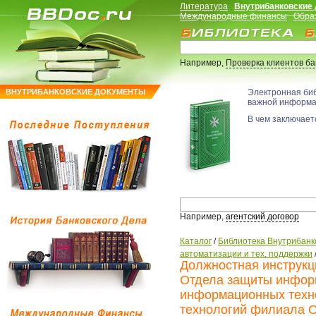
Литература
Внутрибанковские
Международные финансы
Обра
Например,
Проверка клиентов б
ВНУТРИБАНКОВСКИЕ ДОКУМЕНТЫ
Электронная би
важной информ
В чем заключаетс
Например,
агентский договор
Каталог
/
Библиотека Внутрибанк
автоматизации и тех. поддержки
Должностная инструкц
Отдела защиты инфор
информационных техн
технологий филиала О