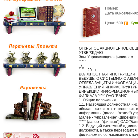
Номер:
Дата обновления:
Цена: 500
Куп
ОТКРЫТОЕ АКЦИОНЕРНОЕ ОБЩЕ
УТВЕРЖДАЮ
Зам. Управляющего филиалом
"***"
_/_
"_" _ 20_ г.
ДОЛЖНОСТНАЯ ИНСТРУКЦИЯ
ВЕДУЩЕГО СИСТЕМНОГО АДМИ
ОТДЕЛА ЗАЩИТЫ ИНФОРМАЦИ
УПРАВЛЕНИЯ ИНФРАСТРУКТУ
ДИРЕКЦИИ ИНФОРМАЦИОННЫХ
ФИЛИАЛА "***" ОАО "БАНК"
1. Общие положения
1.1. Настоящая должностная инс
обязанности и ответственность 
информации (далее - "отдел") 
(далее - "управление") Дирекци
"***" (далее - "филиал") ОАО "Банк
1.2. Ведущий системный админи
должности, а также переводится
филиалом по согласованию с нач