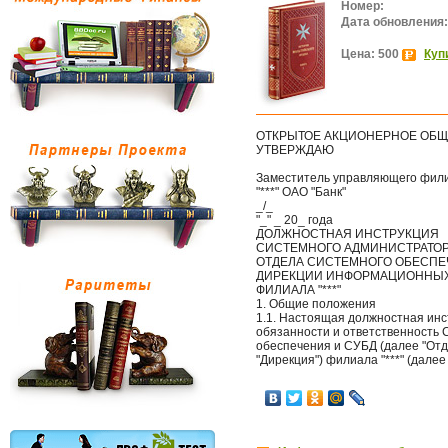
Номер:
Дата обновления:
Цена: 500
Куп
ОТКРЫТОЕ АКЦИОНЕРНОЕ ОБЩЕ
УТВЕРЖДАЮ
Заместитель управляющего фил
"***" ОАО "Банк"
_/_
"_" _ 20_ года
ДОЛЖНОСТНАЯ ИНСТРУКЦИЯ
СИСТЕМНОГО АДМИНИСТРАТОРА
ОТДЕЛА СИСТЕМНОГО ОБЕСПЕ
ДИРЕКЦИИ ИНФОРМАЦИОННЫХ
ФИЛИАЛА "***"
1. Общие положения
1.1. Настоящая должностная инс
обязанности и ответственность 
обеспечения и СУБД (далее "От
"Дирекция") филиала "***" (далее 