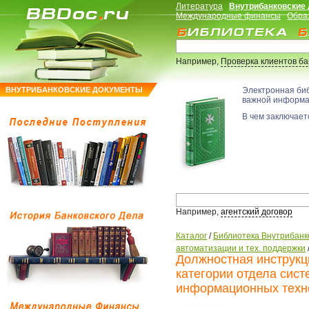
Литература
Внутрибанковские
Международные финансы
Обра
Например,
Проверка клиентов б
ВНУТРИБАНКОВСКИЕ ДОКУМЕНТЫ
Электронная би
важной информ
В чем заключаетс
Например,
агентский договор
Каталог
/
Библиотека Внутрибанк
автоматизации и тех. поддержки
Должностная инструкц
категории отдела сис
информационных техн