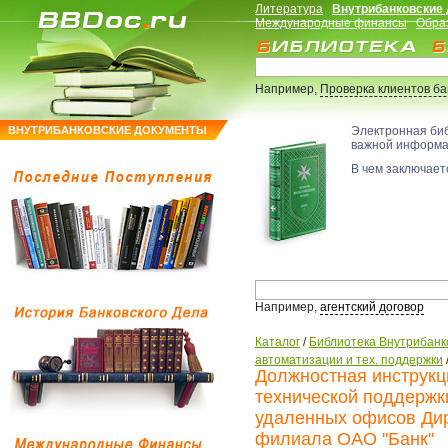
Литература
Внутрибанковские
Международные финансы
Обра
Например,
Проверка клиентов б
ВНУТРИБАНКОВСКИЕ ДОКУМЕНТЫ
Электронная би
важной информ
В чем заключаетс
Например,
агентский договор
Каталог
/
Библиотека Внутрибанк
автоматизации и тех. поддержки
Должностная инструк
технической поддержк
удаленных офисов Ди
филиала ОАО "Банк"