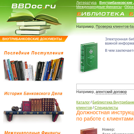
Литература
Внутрибанковские
Международные финансы
Обра
Например,
Проверка клиентов б
ВНУТРИБАНКОВСКИЕ ДОКУМЕНТЫ
Электронная би
важной информ
В чем заключаетс
Например,
агентский договор
Каталог
/
Библиотека Внутрибанк
клиентов
/
Специалисты
Должностная инструкц
по работе с клиентами
Номер: