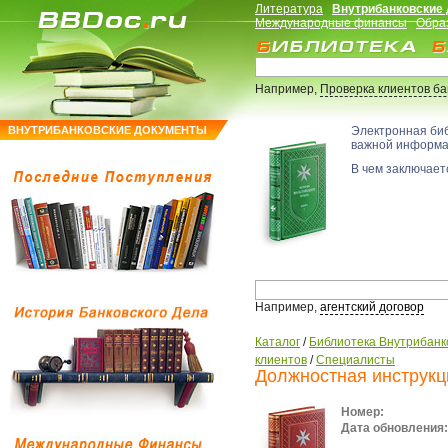
Литература
Внутрибанковские
Международные финансы
Обра
Например,
Проверка клиентов б
ВНУТРИБАНКОВСКИЕ ДОКУМЕНТЫ
Электронная би
важной информ
В чем заключаетс
Например,
агентский договор
Каталог
/
Библиотека Внутрибанк
клиентов
/
Специалисты
Должностная инструкц
Номер:
Дата обновления: