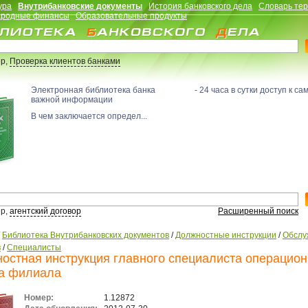
ура
Внутрибанковские документы
История банковского дела
Словарь те
родные финансы
Образовательные продукты
р,
Проверка клиентов банками
Электронная библиотека банка - 24 часа в сутки доступ к са
важной информации
В чем заключается определ...
р,
агентский договор
Расширенный поиск
/
Библиотека Внутрибанковских документов
/
Должностные инструкции
/
Обслу
в
/
Специалисты
остная инструкция главного специалиста операцион
а филиала
Номер:
1.12872