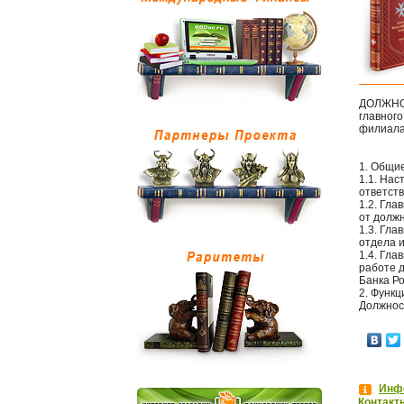
ДОЛЖНО
главног
филиала 
1. Общи
1.1. На
ответст
1.2. Гл
от должн
1.3. Гл
отдела 
1.4. Гла
работе 
Банка Ро
2. Функ
Должнос
Инфо
Контакт