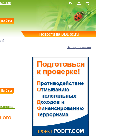
рминов
Новости на BBDoc.ru
мой
Все публикации
живание
ного