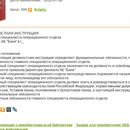
Дата обновления:
2012-07-30
Цена: 500
Купить
СТНАЯ ИНСТРУКЦИЯ
о специалиста операционного отдела
КБ "Банк" в г._
е положения
стоящая должностная инструкция определяет функциональные обязанности, 
венность главного специалиста операционного отдела.
авный специалист операционного отдела назначается на должность и освобож
ости приказом директора филиала КБ "Банк".
авный специалист операционного отдела непосредственно подчиняется начал
или лицу, исполняющему его обязанности.
вный специалист операционного отдела должен знать и руководствоваться в 
действующим законодательством Российской Федерации, нормативными док
ссии, Уставом банка, положением о бухгалтерии банка, и настоящей инструкц
циональные обязанности
тные обязанности главного специалиста операционного отдела:
рмация о приобретении всей библиотеки
Заявка для приобретения ЭББ
ная информация: