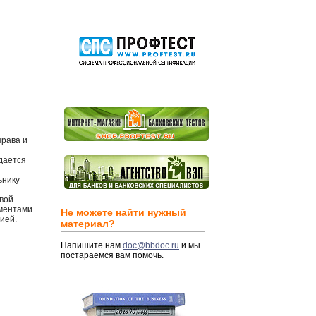
права и
дается
ьнику
свой
ументами
Не можете найти нужный
ией.
материал?
Напишите нам
doc@bbdoc.ru
и мы
постараемся вам помочь.