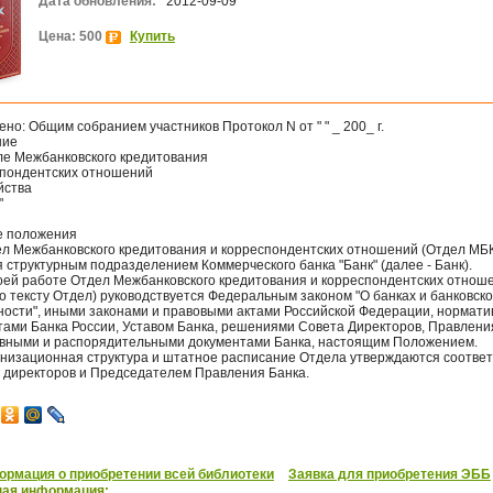
Дата обновления:
2012-09-09
Цена: 500
Купить
но: Общим собранием участников Протокол N от " " _ 200_ г.
ние
ле Межбанковского кредитования
спондентских отношений
йства
"
е положения
дел Межбанковского кредитования и корреспондентских отношений (Отдел МБК
 структурным подразделением Коммерческого банка "Банк" (далее - Банк).
своей работе Отдел Межбанковского кредитования и корреспондентских отнош
о тексту Отдел) руководствуется Федеральным законом "О банках и банковск
ности", иными законами и правовыми актами Российской Федерации, нормат
тами Банка России, Уставом Банка, решениями Совета Директоров, Правлени
вными и распорядительными документами Банка, настоящим Положением.
ганизационная структура и штатное расписание Отдела утверждаются соотве
 директоров и Председателем Правления Банка.
рмация о приобретении всей библиотеки
Заявка для приобретения ЭББ
ная информация: