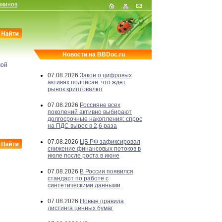
рминов
Новости на BBDoc.ru
мой
07.08.2026
Закон о цифровых
активах подписан: что ждет
рынок криптовалют
07.08.2026
Россияне всех
поколений активно выбирают
долгосрочные накопления: спрос
на ПДС вырос в 2,6 раза
07.08.2026
ЦБ РФ зафиксировал
снижение финансовых потоков в
июле после роста в июне
07.08.2026
В России появился
стандарт по работе с
синтетическими данными
07.08.2026
Новые правила
листинга ценных бумаг