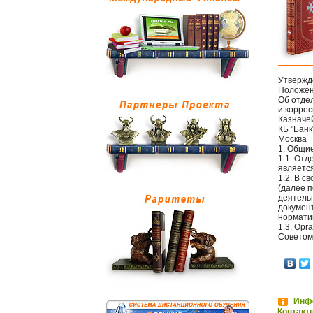
Утвержде
Положе
Об отде
и корре
Казначе
КБ "Банк
Москва
1. Общи
1.1. От
является
1.2. В 
(далее п
деятель
докумен
нормати
1.3. Ор
Советом
Инфо
Контакт