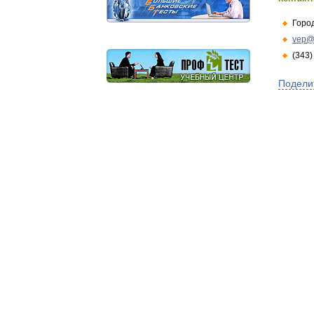
Горо
vep@
(343)
Подели