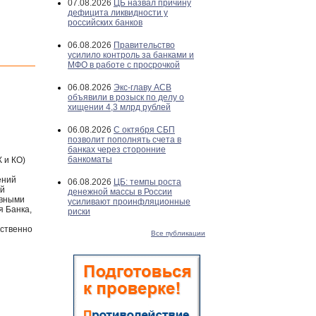
07.08.2026
ЦБ назвал причину
дефицита ликвидности у
российских банков
06.08.2026
Правительство
усилило контроль за банками и
МФО в работе с просрочкой
06.08.2026
Экс-главу АСВ
объявили в розыск по делу о
хищении 4,3 млрд рублей
06.08.2026
С октября СБП
позволит пополнять счета в
банках через сторонние
банкоматы
 и КО)
ений
06.08.2026
ЦБ: темпы роста
ой
денежной массы в России
ивными
усиливают проинфляционные
я Банка,
риски
тственно
Все публикации