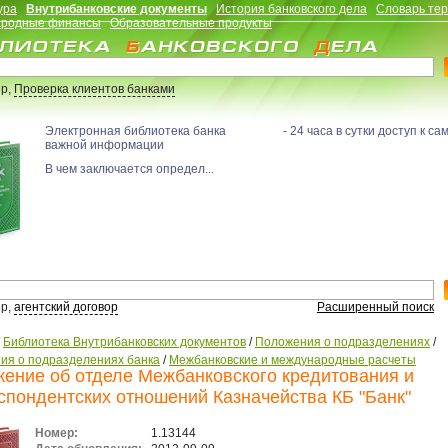
ура
Внутрибанковские документы
История банковского дела
Словарь те
родные финансы
Образовательные продукты
р,
Проверка клиентов банками
Электронная библиотека банка - 24 часа в сутки доступ к са
важной информации
В чем заключается определ...
р,
агентский договор
Расширенный поиск
/
Библиотека Внутрибанковских документов
/
Положения о подразделениях
/
ия о подразделениях банка
/
Межбанковские и международные расчеты
ение об отделе Межбанковского кредитования и
спондентских отношений Казначейства КБ "Банк"
Номер:
1.13144