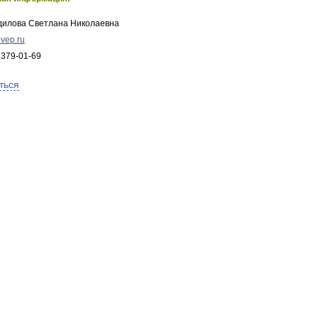
дилова Светлана Николаевна
vep.ru
 379-01-69
ться