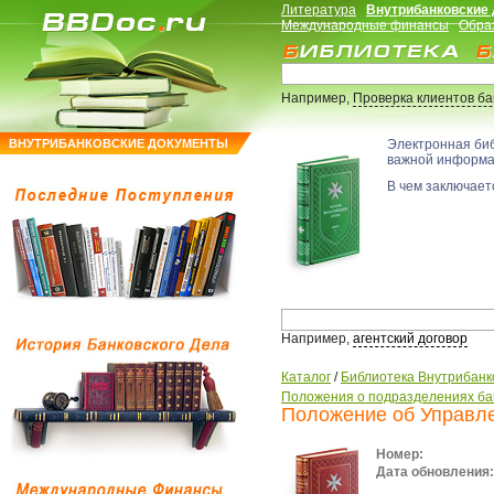
Литература
Внутрибанковские
Международные финансы
Обра
Например,
Проверка клиентов б
ВНУТРИБАНКОВСКИЕ ДОКУМЕНТЫ
Электронная би
важной информ
В чем заключаетс
Например,
агентский договор
Каталог
/
Библиотека Внутрибанк
Положения о подразделениях ба
Положение об Управл
Номер:
Дата обновления: