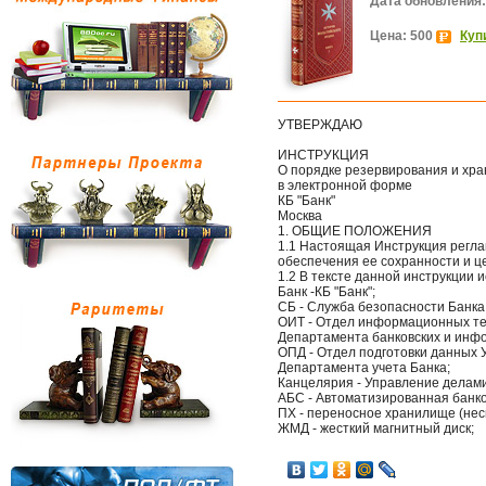
Дата обновления:
Цена: 500
Куп
УТВЕРЖДАЮ
ИНСТРУКЦИЯ
О порядке резервирования и хр
в электронной форме
КБ "Банк"
Москва
1. ОБЩИЕ ПОЛОЖЕНИЯ
1.1 Настоящая Инструкция регл
обеспечения ее сохранности и ц
1.2 В тексте данной инструкции
Банк -КБ "Банк";
СБ - Служба безопасности Банка
ОИТ - Отдел информационных т
Департамента банковских и инф
ОПД - Отдел подготовки данных 
Департамента учета Банка;
Канцелярия - Управление делам
АБС - Автоматизированная банко
ПХ - переносное хранилище (не
ЖМД - жесткий магнитный диск;