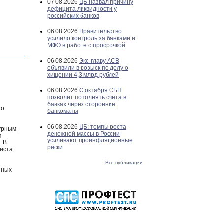
07.08.2026
ЦБ назвал причину
дефицита ликвидности у
российских банков
06.08.2026
Правительство
усилило контроль за банками и
МФО в работе с просрочкой
06.08.2026
Экс-главу АСВ
объявили в розыск по делу о
хищении 4,3 млрд рублей
06.08.2026
С октября СБП
позволит пополнять счета в
банках через сторонние
по
банкоматы
06.08.2026
ЦБ: темпы роста
турным
денежной массы в России
я
усиливают проинфляционные
. В
риски
листа
Все публикации
иных