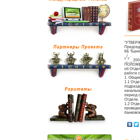
"УТВЕР
Председ
КБ "Банк
_/_.
"_" _ 200
ПОЛОЖ
об Отде
работе 
1. Общи
1.1 Отд
подразд
начальн
период 
Отдела.
1.2 Отд
проведен
банковс