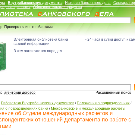
ура
Внутрибанковские документы
История банковского дела
Словарь те
родные финансы
Образовательные продукты
р,
Проверка клиентов банками
Электронная библиотека банка - 24 часа в сутки доступ к са
важной информации
В чем заключается определ...
р,
агентский договор
Расширенный поиск
/
Библиотека Внутрибанковских документов
/
Положения о подразделениях
/
ия о подразделениях банка
/
Межбанковские и международные расчеты
ение об Отделе международных расчетов и
спондентских отношений Департамента по работе с
тами