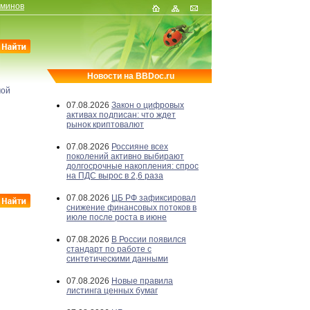
рминов
Новости на BBDoc.ru
мой
07.08.2026
Закон о цифровых
активах подписан: что ждет
рынок криптовалют
07.08.2026
Россияне всех
поколений активно выбирают
долгосрочные накопления: спрос
на ПДС вырос в 2,6 раза
07.08.2026
ЦБ РФ зафиксировал
снижение финансовых потоков в
июле после роста в июне
07.08.2026
В России появился
стандарт по работе с
синтетическими данными
07.08.2026
Новые правила
листинга ценных бумаг