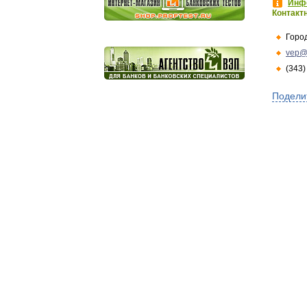
Инфо
Контакт
Горо
vep@
(343)
Подели