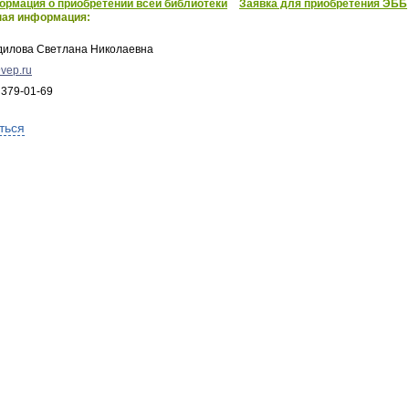
рмация о приобретении всей библиотеки
Заявка для приобретения ЭББ
ная информация:
дилова Светлана Николаевна
vep.ru
 379-01-69
ться