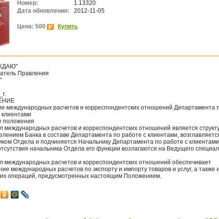
Номер:
1.13320
Дата обновления:
2012-11-05
Цена: 500
Купить
ЖДАЮ"
атель Правления
"
_г.
ЕНИЕ
ле международных расчетов и корреспондентских отношений Департамента 
с клиентами
е положения
ел международных расчетов и корреспондентских отношений является струк
елением Банка в составе Департамента по работе с клиентами, возглавляетс
иком Отдела и подчиняется Начальнику Департамента по работе с клиентами
отсутствия начальника Отдела его функции возлагаются на Ведущего специа
ел международных расчетов и корреспондентских отношений обеспечивает
ие международных расчетов по экспорту и импорту товаров и услуг, а также 
ких операций, предусмотренных настоящим Положением.