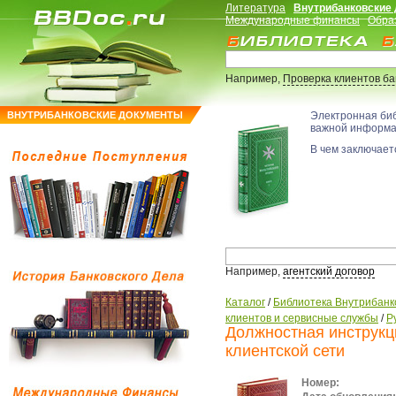
Литература
Внутрибанковские
Международные финансы
Обра
Например,
Проверка клиентов б
ВНУТРИБАНКОВСКИЕ ДОКУМЕНТЫ
Электронная би
важной информ
В чем заключаетс
Например,
агентский договор
Каталог
/
Библиотека Внутрибанк
клиентов и сервисные службы
/
Р
Должностная инструкц
клиентской сети
Номер: