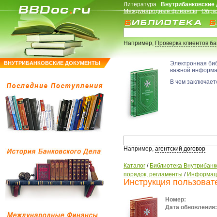
Литература
Внутрибанковские
Международные финансы
Обра
Например,
Проверка клиентов б
ВНУТРИБАНКОВСКИЕ ДОКУМЕНТЫ
Электронная би
важной информ
В чем заключаетс
Например,
агентский договор
Каталог
/
Библиотека Внутрибанк
порядок, регламенты
/
Информаци
Инструкция пользоват
Номер:
Дата обновления: