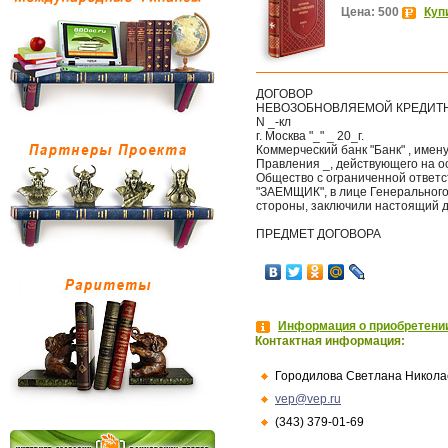
Цена: 500
Куп
ДОГОВОР
НЕВОЗОБНОВЛЯЕМОЙ КРЕДИТ
N _-кл
г. Москва "_" _ 20_г.
Коммерческий банк "Банк" , име
Правления _, действующего на ос
Общество с ограниченной ответст
"ЗАЕМЩИК", в лице Генерального 
стороны, заключили настоящий 
ПРЕДМЕТ ДОГОВОРА
Информация о приобретении
Контактная информация:
Городилова Светлана Никола
vep@vep.ru
(343) 379-01-69