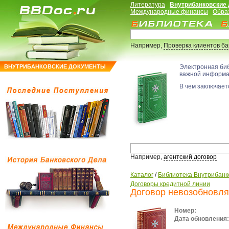
Литература
Внутрибанковские
Международные финансы
Обра
Например,
Проверка клиентов б
ВНУТРИБАНКОВСКИЕ ДОКУМЕНТЫ
Электронная би
важной информ
В чем заключаетс
Например,
агентский договор
Каталог
/
Библиотека Внутрибанк
Договоры кредитной линии
Договор невозобновля
Номер:
Дата обновления: