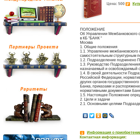
Цена: 500
Куп
ПОЛОЖЕНИЕ
Об Управлении Межбанковского 
в КБ "БАНК "
Москва
1. Общие положения
1.1. Управление межбанковского
самостоятельным структурным по
1.2. Подразделение подчинено 
1.3. Руководство Подразделение
назначаемый и освобождаемый о
1.4. В своей деятельности Подр
Российской Федерации, нормати
других органов государственног
Банка, приказами и распоряжен
нормативными документами Бан
1.5. Настоящее Положение опред
2. Цели и задачи
2.1. Основными целями Подразд
Информация о приобретении
Контактная информация: