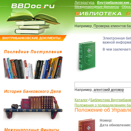
Литература
Внутрибанковские
Международные финансы
Обра
Например,
Проверка клиентов б
ВНУТРИБАНКОВСКИЕ ДОКУМЕНТЫ
Электронная би
важной информ
В чем заключаетс
Например,
агентский договор
Каталог
/
Библиотека Внутрибанк
Положения о подразделениях ба
Положение об Управле
Номер:
Дата обновления: