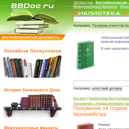
Литература
Внутрибанковские
Международные финансы
Обра
Например,
Проверка клиентов б
ВНУТРИБАНКОВСКИЕ ДОКУМЕНТЫ
Электронная би
важной информ
В чем заключаетс
Например,
агентский договор
Каталог
/
Библиотека Внутрибанк
Положения о подразделениях ба
Положение об Отделе 
Казначейства
Номер: