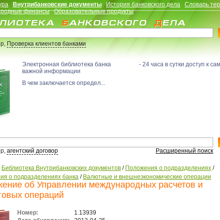
ура
Внутрибанковские документы
История банковского дела
Словарь те
родные финансы
Образовательные продукты
р,
Проверка клиентов банками
Электронная библиотека банка - 24 часа в сутки доступ к са
важной информации
В чем заключается определ...
р,
агентский договор
Расширенный поиск
/
Библиотека Внутрибанковских документов
/
Положения о подразделениях
/
ия о подразделениях банка
/
Валютные и внешнеэкономические операции
ение об Управлении международных расчетов и
говых операций
Номер:
1.13939