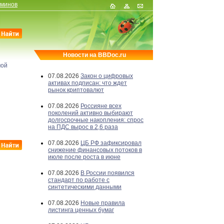
рминов
Новости на BBDoc.ru
мой
07.08.2026
Закон о цифровых
активах подписан: что ждет
рынок криптовалют
07.08.2026
Россияне всех
поколений активно выбирают
долгосрочные накопления: спрос
на ПДС вырос в 2,6 раза
07.08.2026
ЦБ РФ зафиксировал
снижение финансовых потоков в
июле после роста в июне
07.08.2026
В России появился
стандарт по работе с
синтетическими данными
07.08.2026
Новые правила
листинга ценных бумаг