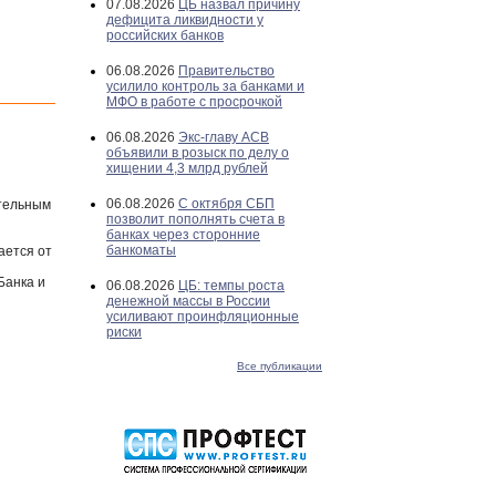
07.08.2026
ЦБ назвал причину
дефицита ликвидности у
российских банков
06.08.2026
Правительство
усилило контроль за банками и
МФО в работе с просрочкой
06.08.2026
Экс-главу АСВ
объявили в розыск по делу о
хищении 4,3 млрд рублей
06.08.2026
С октября СБП
ятельным
позволит пополнять счета в
банках через сторонние
банкоматы
ается от
Банка и
06.08.2026
ЦБ: темпы роста
денежной массы в России
усиливают проинфляционные
риски
Все публикации