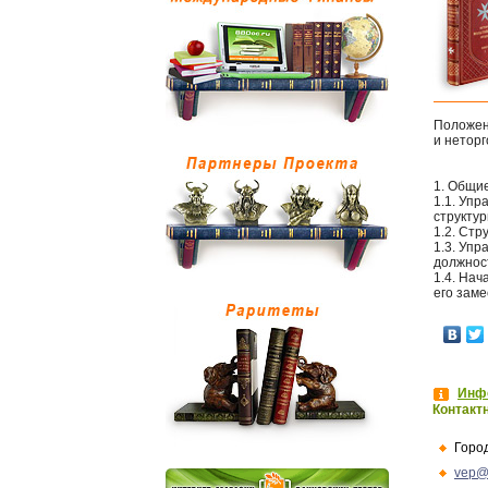
Положен
и нетор
1. Общи
1.1. Уп
структу
1.2. Ст
1.3. Упр
должнос
1.4. На
его зам
Инфо
Контакт
Горо
vep@