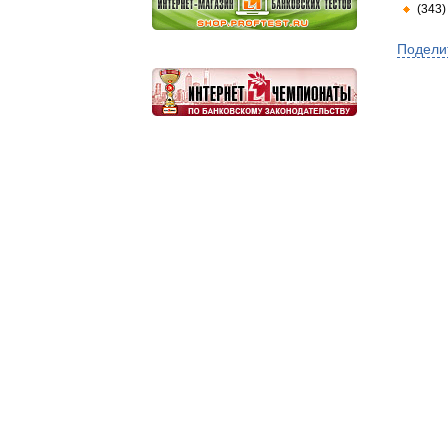
(343)
Подели