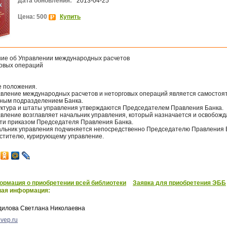
Дата обновления:
2013-04-25
Цена: 500
Купить
ие об Управлении международных расчетов
говых операций
е положения.
равление международных расчетов и неторговых операций является самосто
рным подразделением Банка.
руктура и штаты управления утверждаются Председателем Правления Банка.
авление возглавляет начальник управления, который назначается и освобожд
ти приказом Председателя Правления Банка.
чальник управления подчиняется непосредственно Председателю Правления 
естителю, курирующему управление.
рмация о приобретении всей библиотеки
Заявка для приобретения ЭББ
ная информация:
дилова Светлана Николаевна
vep.ru