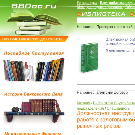
Литература
Внутрибанковские
Международные финансы
Обра
Например,
Проверка клиентов б
ВНУТРИБАНКОВСКИЕ ДОКУМЕНТЫ
Электронная би
важной информ
В чем заключаетс
Например,
агентский договор
Каталог
/
Библиотека Внутрибанк
подразделения
/
Специалисты
Должностная инструкц
работе с залоговым о
рыночных рисков