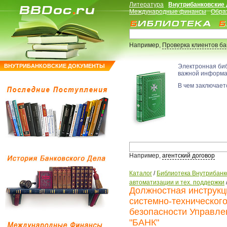
Литература
Внутрибанковские
Международные финансы
Обра
Например,
Проверка клиентов б
ВНУТРИБАНКОВСКИЕ ДОКУМЕНТЫ
Электронная би
важной информ
В чем заключаетс
Например,
агентский договор
Каталог
/
Библиотека Внутрибанк
автоматизации и тех. поддержки
Должностная инструкц
системно-техническог
безопасности Управле
"БАНК"