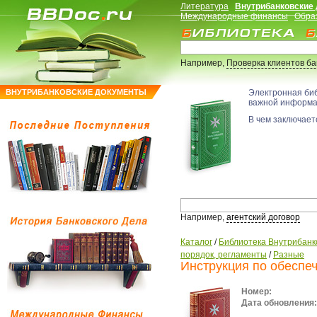
Литература
Внутрибанковские
Международные финансы
Обра
Например,
Проверка клиентов б
ВНУТРИБАНКОВСКИЕ ДОКУМЕНТЫ
Электронная би
важной информ
В чем заключаетс
Например,
агентский договор
Каталог
/
Библиотека Внутрибанк
порядок, регламенты
/
Разные
Инструкция по обеспеч
Номер:
Дата обновления: