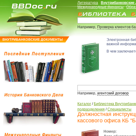
Литература
Внутрибанковские
Международные финансы
Обра
Например,
Проверка клиентов б
ВНУТРИБАНКОВСКИЕ ДОКУМЕНТЫ
Электронная би
важной информ
В чем заключаетс
Например,
агентский договор
Каталог
/
Библиотека Внутрибанк
подразделения
/
Специалисты
Должностная инструкц
кассового офиса КБ "Б
Номер: