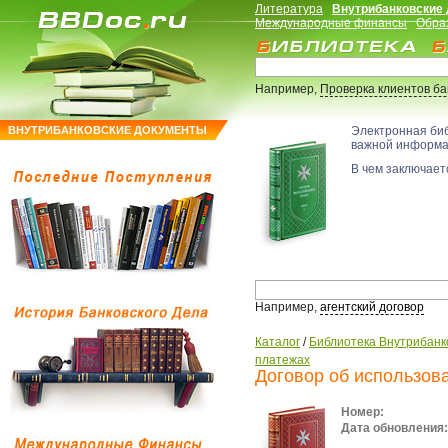
Литература
Внутрибанковские
Международные финансы
Обра
Например,
Проверка клиентов б
ВНУТРИБАНКОВСКИЕ ДОКУМЕНТЫ
Электронная би
важной информ
В чем заключаетс
Например,
агентский договор
Каталог
/
Библиотека Внутрибанк
платежах
Договор об использов
Номер:
Дата обновления: