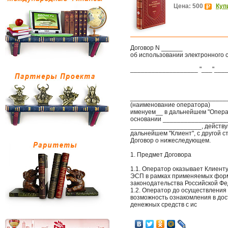
Цена: 500
Куп
Договор N ______
об использовании электронного 
___________________ "___"_____
______________________________
(наименование оператора)
именуем__ в дальнейшем "Опера
основании ___________________
____________________, действу
дальнейшем "Клиент", с другой 
Договор о нижеследующем.
1. Предмет Договора
1.1. Оператор оказывает Клиент
ЭСП в рамках применяемых форм
законодательства Российской Фе
1.2. Оператор до осуществления
возможность ознакомления в дос
денежных средств с ис