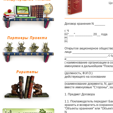
Це
Договор хранения N ______
г. Ч
"___"__________ 20__ года


Открытое акционерное общество 
лице _______________________
________________________, с о
и__________________________
( наименование организации в со
именуемое в дальнейшем "Поклаж
___________________________
(должность, Ф.И.О.)
действующего на основании
____________________________
(наименование документа, N, дат
вместе именуемые "Стороны", з
1. Предмет Договора
1.1. Поклажедатель передает Бан
хранить и возвратить в сохранн
"Объекты хранения" или "Объекты
N