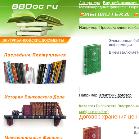
Литература
Внутрибанковские
Международные финансы
Обра
Например,
Проверка клиентов б
ВНУТРИБАНКОВСКИЕ ДОКУМЕНТЫ
Электронная би
информации
В чем заключаетс
Например,
агентский договор
Каталог
/
Библиотека Внутрибанк
сейфы и ячейки)
Договор хранения цен
Но
Да