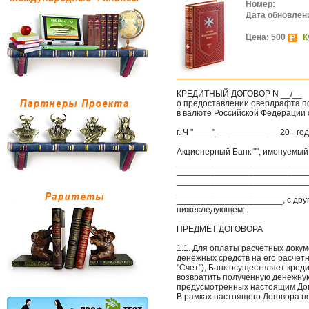
Номер:
Дата обновлен
Цена: 500
К
КРЕДИТНЫЙ ДОГОВОР N __/__
о предоставлении овердрафта по
в валюте Российской Федерации
г. Ч "____" _____________20_ го
Акционерный Банк "", именуемый 
____________________________
_____________________________
_____________________________
____________________________
______________________, с друг
нижеследующем:
ПРЕДМЕТ ДОГОВОРА
1.1. Для оплаты расчетных доку
денежных средств на его расчет
"Счет"), Банк осуществляет кре
возвратить полученную денежную
предусмотренных настоящим До
В рамках настоящего Договора н