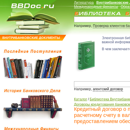
Литература
Внутрибанковские
Международные финансы
Обра
Например,
Проверка клиентов б
ВНУТРИБАНКОВСКИЕ ДОКУМЕНТЫ
Электронная би
важной информ
В чем заключаетс
Например,
агентский договор
Каталог
/
Библиотека Внутрибанк
Договоры кредитования банковск
Кредитный договор о 
расчетному счету в в
предоставлением обе