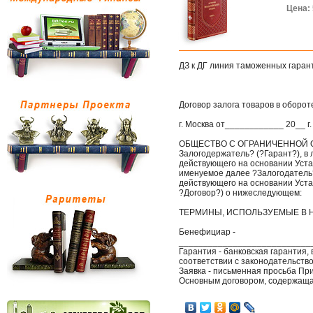
Цена:
ДЗ к ДГ линия таможенных гаран
Договор залога товаров в оборо
г. Москва от____________ 20__ г.
ОБЩЕСТВО С ОГРАНИЧЕННОЙ ОТ
Залогодержатель? (?Гарант?), 
действующего на основании Уст
именуемое далее ?Залогодатель
действующего на основании Устав
?Договор?) о нижеследующем:
ТЕРМИНЫ, ИСПОЛЬЗУЕМЫЕ В Н
Бенефициар -
___________________________
Гарантия - банковская гарантия
соответствии с законодательств
Заявка - письменная просьба При
Основным договором, содержащ