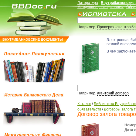
Литература
Внутрибанковские
Международные финансы
Обра
Например,
Проверка клиентов б
ВНУТРИБАНКОВСКИЕ ДОКУМЕНТЫ
Электронная би
важной информ
В чем заключаетс
Например,
агентский договор
Каталог
/
Библиотека Внутрибанк
обязательств
/
Договоры залога т
Договор залога товаро
Номер
Дата 