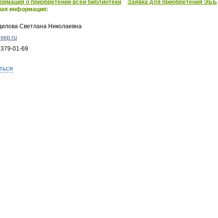
рмация о приобретении всей библиотеки
Заявка для приобретения ЭББ
ная информация:
дилова Светлана Николаевна
vep.ru
 379-01-69
ться