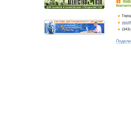
Инфо
Контакт
Горо
vep@
(343)
Подели