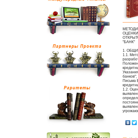
МЕТОДИ
ОЦЕНКИ
ОТКРЫТ
"БАНК"
1. ОБЩ
1.1. Мет
разработ
Положени
кредитны
Указания
банков";
Письма Б
кредитны
1.2. Оце
выявлен
определ
постоянн
выявлен
угрожаю