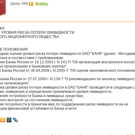
Цена: 500
Купить
КА
 УРОВНЯ РИСКА ПОТЕРИ ЛИКВИДНОСТИ
ОГО АКЦИОНЕРНОГО ОБЩЕСТВА
ИЕ ПОЛОЖЕНИЯ
одика оценки уровня риска потери ликвидности ОАО "БАНК" (далее - Методика
ана в соответствии с требованиями:
я Банка России от 16.12.2003 г. N 242-П "Об организации внутреннего контр
х организациях и банковских группах";
 Банка России от 30.04.2008 г. N 2005-У "Об оценке экономического положени
анка России от 27.07.2000 г. N 139-Т "О рекомендациях по анализу ликвиднос
х организациях".
нка уровня риска потери ликвидности в ОАО "БАНК" проводится в следующих 
ия, измерения и определения приемлемого уровня ликвидности;
ения потребности Банка в ликвидных средствах;
ого контроля за состоянием ликвидности;
ия потребности в принятии мер по поддержанию риска ликвидности на не
щем финансовой устойчивости Банка и инте