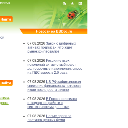
рминов
Новости на BBDoc.ru
мой
07.08.2026
Закон о цифровых
активах подписан: что ждет
рынок криптовалют
07.08.2026
Россияне всех
поколений активно выбирают
долгосрочные накопления: спрос
на ПДС вырос в 2,6 раза
07.08.2026
ЦБ РФ зафиксировал
снижение финансовых потоков в
июле после роста в июне
авила,
07.08.2026
В России появился
ценки
стандарт по работе с
синтетическими данными
07.08.2026
Новые правила
листинга ценных бумаг