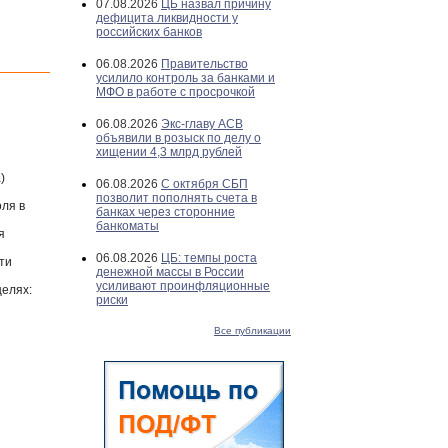
07.08.2026
ЦБ назвал причину
дефицита ликвидности у
российских банков
06.08.2026
Правительство
усилило контроль за банками и
МФО в работе с просрочкой
06.08.2026
Экс-главу АСВ
объявили в розыск по делу о
хищении 4,3 млрд рублей
)
06.08.2026
С октября СБП
позволит пополнять счета в
оля в
банках через сторонние
банкоматы
я
06.08.2026
ЦБ: темпы роста
ти
денежной массы в России
усиливают проинфляционные
целях:
риски
Все публикации