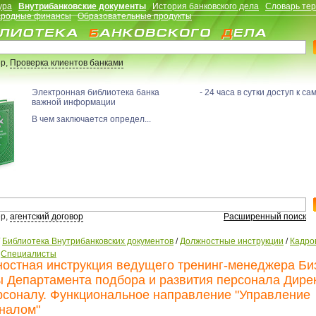
ура
Внутрибанковские документы
История банковского дела
Словарь те
родные финансы
Образовательные продукты
р,
Проверка клиентов банками
Электронная библиотека банка - 24 часа в сутки доступ к са
важной информации
В чем заключается определ...
р,
агентский договор
Расширенный поиск
/
Библиотека Внутрибанковских документов
/
Должностные инструкции
/
Кадро
/
Специалисты
остная инструкция ведущего тренинг-менеджера Биз
 Департамента подбора и развития персонала Дире
рсоналу. Функциональное направление "Управление
налом"