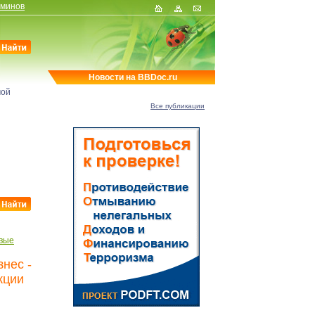
рминов
Новости на BBDoc.ru
мой
Все публикации
вые
нес -
кции