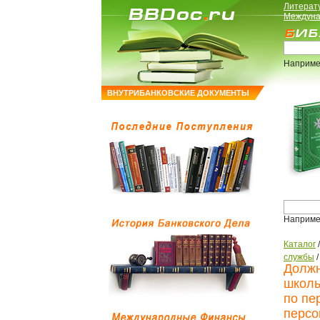
Литерат
Междуна
Наприме
ВНУТРИБАНКОВСКИЕ ДОКУМЕНТЫ
Наприме
Каталог
службы
Должн
школы
по пе
персо