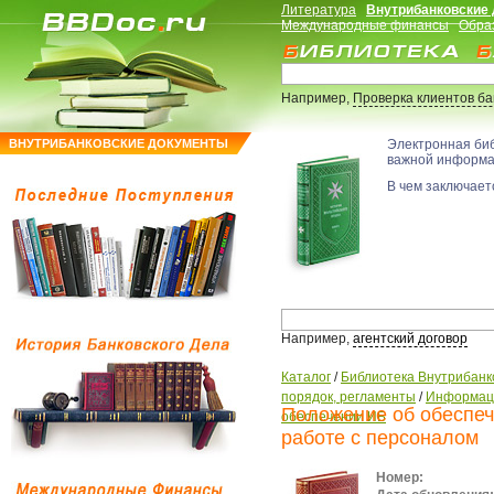
Литература
Внутрибанковские
Международные финансы
Обра
Например,
Проверка клиентов б
ВНУТРИБАНКОВСКИЕ ДОКУМЕНТЫ
Электронная би
важной информ
В чем заключаетс
Например,
агентский договор
Каталог
/
Библиотека Внутрибанк
порядок, регламенты
/
Информаци
Положение об обеспеч
обеспечении ИБ
работе с персоналом
Номер: