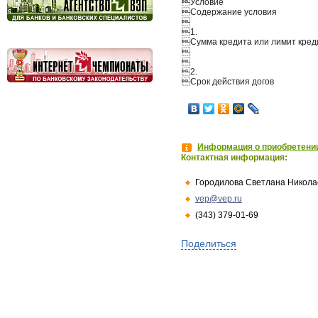
Условие
Содержание условия

1.
Сумма кредита или лимит кред


2.
Срок действия догов
Информация о приобретении
Контактная информация:
Городилова Светлана Никола
vep@vep.ru
(343) 379-01-69
Поделиться