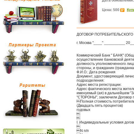
Дата обновления:
Цена: 500
Куп
ДОГОВОР ПОТРЕБИТЕЛЬСКОГО 
г. Москва "____" __________ 20__ 
Коммерческий Банк " БАНК" (Общ
осуществление банковской деяте
должность уполномоченного лица
стороны, и гражданин (гражданк
Ф.И.О.: Дата рождения
Документ, удостоверяющий личнос
подразделения:
Адрес места регистрации:
Адрес фактического места жител
именуемый (ая) в дальнейшем "З
"СТОРОНЫ", заключили Договор п
Полная стоимость потребитель
(Двадцать пять процентов)
годовых


I. Индивидуальные условия дого

N п/п