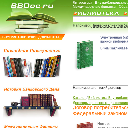
Литература
Внутрибанковские
Международные финансы
Обра
Например,
Проверка клиентов б
ВНУТРИБАНКОВСКИЕ ДОКУМЕНТЫ
Электронная би
важной информ
В чем заключаетс
Например,
агентский договор
Каталог
/
Библиотека Внутрибанк
Договоры целевого кредитования
Договор потребительск
Федеральныи законом 
Номер: