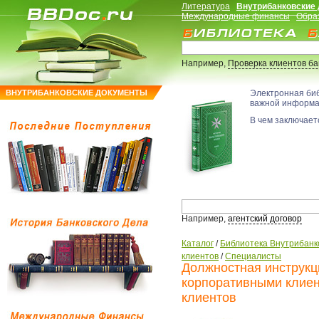
Литература
Внутрибанковские
Международные финансы
Обра
Например,
Проверка клиентов б
ВНУТРИБАНКОВСКИЕ ДОКУМЕНТЫ
Электронная би
важной информ
В чем заключаетс
Например,
агентский договор
Каталог
/
Библиотека Внутрибанк
клиентов
/
Специалисты
Должностная инструкц
корпоративными клие
клиентов