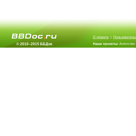
О проекте
|
Пользователь
© 2010–2015 ББДок
Наши проекты:
Агентство