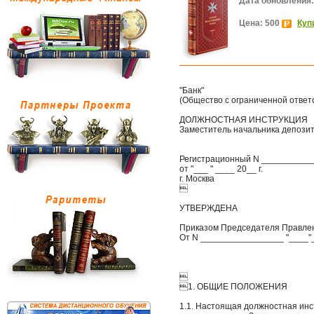
Дата обновления:
Цена: 500
Куп
"Банк"
(Общество с ограниченной ответ
ДОЛЖНОСТНАЯ ИНСТРУКЦИЯ
Заместитель начальника депози
Регистрационный N __________
от "___ " ____ 20__ г.
г. Москва

УТВЕРЖДЕНА
Приказом Председателя Правле
От N _________________ "____"

1. ОБЩИЕ ПОЛОЖЕНИЯ
1.1. Настоящая должностная инс