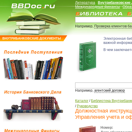
Литература
Внутрибанковские
Международные финансы
Обра
Например,
Проверка клиентов б
ВНУТРИБАНКОВСКИЕ ДОКУМЕНТЫ
Электронная би
важной информ
В чем заключаетс
Например,
агентский договор
Каталог
/
Библиотека Внутрибанк
/
Руководство
Должностная инструкц
Управления учета и о
Номер: