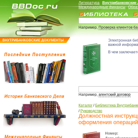
Литература
Внутрибанковские
Международные финансы
Обра
Например,
Проверка клиентов б
ВНУТРИБАНКОВСКИЕ ДОКУМЕНТЫ
Электронная би
важной информ
В чем заключаетс
Например,
агентский договор
Каталог
/
Библиотека Внутрибанк
/
Руководство
Должностная инструкц
оформления операций
Номер: