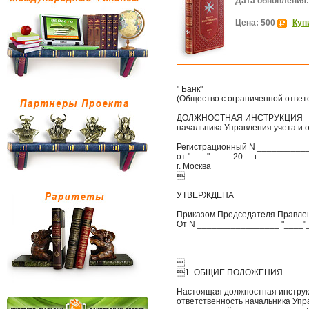
Дата обновления:
Цена: 500
Куп
" Банк"
(Общество с ограниченной ответ
ДОЛЖНОСТНАЯ ИНСТРУКЦИЯ
начальника Управления учета и
Регистрационный N __________
от "___ " ____ 20__ г.
г. Москва

УТВЕРЖДЕНА
Приказом Председателя Правле
От N _________________ "____"

1. ОБЩИЕ ПОЛОЖЕНИЯ
Настоящая должностная инструк
ответственность начальника Упр