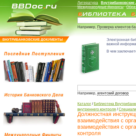
Литература
Внутрибанковские
Международные финансы
Обра
Например,
Проверка клиентов б
ВНУТРИБАНКОВСКИЕ ДОКУМЕНТЫ
Электронная би
важной информ
В чем заключаетс
Например,
агентский договор
Каталог
/
Библиотека Внутрибанк
внутреннего контроля
/
Специал
Должностная инструкц
взаимодействия с орг
взаимодействия с орг
контроля