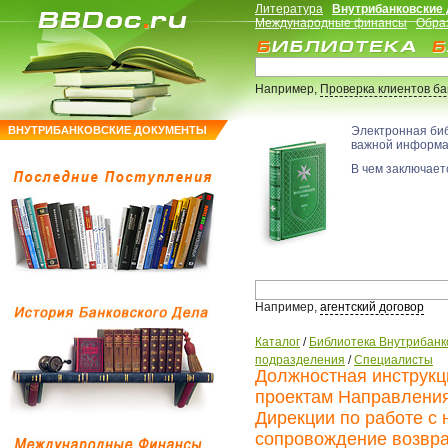
Литература
Внутрибанковские
Международные финансы
Обра
Например,
Проверка клиентов б
ВНУТРИБАНКОВСКИЕ ДОКУМЕНТЫ
Электронная би
важной информ
В чем заключаетс
Например,
агентский договор
Каталог
/
Библиотека Внутрибанк
подразделения
/
Специалисты
Должностная инструкц
проектам Направления
Дирекции по работе с
сопровождение возвра