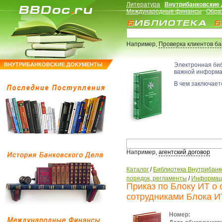
Литература
Внутрибанковские
Международные финансы
Обра
Например,
Проверка клиентов б
ВНУТРИБАНКОВСКИЕ ДОКУМЕНТЫ
Электронная би
важной информ
В чем заключаетс
Например,
агентский договор
Каталог
/
Библиотека Внутрибанк
порядок, регламенты
/
Информаци
Приказ по Блоку ИТ о
сотрудниками Блока 
Номер: