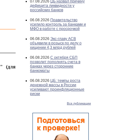
07.08.2026
ЦБ назвал причину
дефицита ликвидности у
российских банков
06.08.2026
Правительство
усилило контроль за банками и
МФО в работе с просрочкой
06.08.2026
Экс-главу АСВ
объявили в розыск по делу о
хищении 4,3 млрд рублей
06.08.2026
С октября СБП
позволит пополнять счета в
" (для
банках через сторонние
банкоматы
06.08.2026
ЦБ: темпы роста
денежной массы в России
усиливают проинфляционные
риски
Все публикации