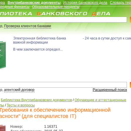
ура
Внутрибанковские документы
История банковского дела
Словарь те
родные финансы
Образовательные продукты
р,
Проверка клиентов банками
Электронная библиотека банка - 24 часа в сутки доступ к са
важной информации
В чем заключается определ...
р,
агентский договор
Расширенный поиск
/
Библиотека Внутрибанковских документов
/
Обучающие и аттестационные
лы
/
Тесты и вопросы
"Требования к обеспечению информационной
асности" (для специалистов IT)
Номер:
1.16371