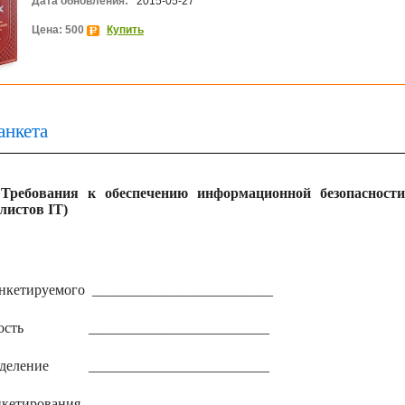
Дата обновления:
2015-05-27
Цена: 500
Купить
анкета
"Требования к обеспечению информационной безопасности
листов IT)
нкетируемого
_________________________
ость
_________________________
деление
_________________________
нкетирования
_________________________