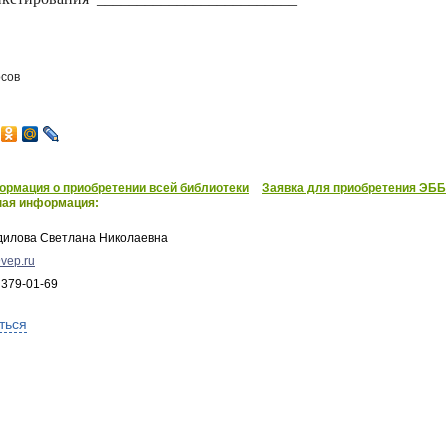
осов
рмация о приобретении всей библиотеки
Заявка для приобретения ЭББ
ная информация:
дилова Светлана Николаевна
vep.ru
 379-01-69
ться