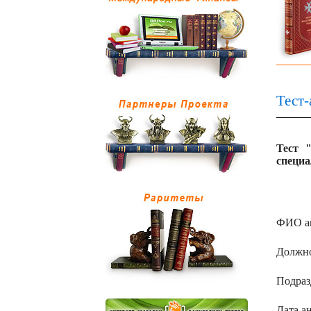
Тест-
Тест 
специа
ФИО а
Должн
Подраз
Дата а