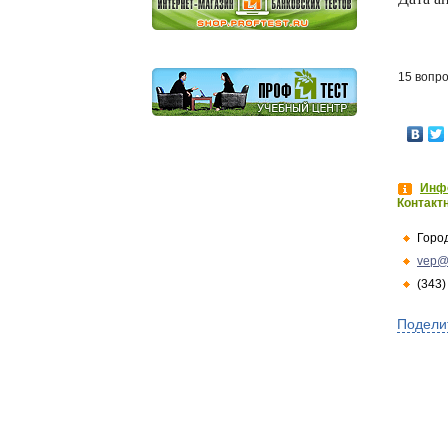
15 вопр
Инфо
Контакт
Горо
vep@
(343)
Подели