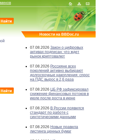
рминов
Новости на BBDoc.ru
мой
07.08.2026
Закон о цифровых
активах подписан: что ждет
рынок криптовалют
07.08.2026
Россияне всех
поколений активно выбирают
долгосрочные накопления: спрос
на ПДС вырос в 2,6 раза
07.08.2026
ЦБ РФ зафиксировал
снижение финансовых потоков в
июле после роста в июне
07.08.2026
В России появился
стандарт по работе с
синтетическими данными
07.08.2026
Новые правила
листинга ценных бумаг