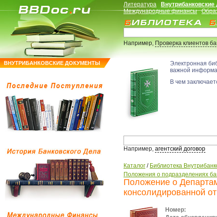
Литература
Внутрибанковские
Международные финансы
Обра
Например,
Проверка клиентов б
ВНУТРИБАНКОВСКИЕ ДОКУМЕНТЫ
Электронная би
важной информ
В чем заключаетс
Например,
агентский договор
Каталог
/
Библиотека Внутрибанк
Положения о подразделениях ба
Положение о Департа
консолидированной от
Номер: