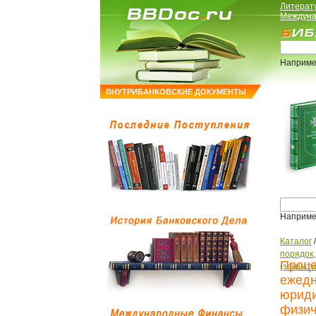
Литерат
Междуна
Наприме
ВНУТРИБАНКОВСКИЕ ДОКУМЕНТЫ
Наприме
Каталог
порядок
Проце
(закрыти
ежедн
юриди
физич