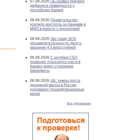
07.08.2026
ЦБ назвал причину
дефицита ликвидности у
российских банков
06.08.2026
Правительство
усилило контроль за банками и
МФО в работе с просрочкой
06.08.2026
Экс-главу АСВ
объявили в розыск по делу о
хищении 4,3 млрд рублей
06.08.2026
С октября СБП
позволит пополнять счета в
банках через сторонние
банкоматы
06.08.2026
ЦБ: темпы роста
денежной массы в России
усиливают проинфляционные
риски
Все публикации