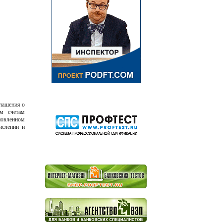
лашения о
ым счетам
новленном
ислении и