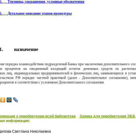
5.
.....
Термины, сокращения, условные обозначения
6.
.....
Детальное описание этапов процедуры
1.
назначение
ние порядка взаимодействия подразделений Банка при заключении дополнительного сог
ии процентов на ежедневный входящий остаток денежных средств по расчетн
ких лиц, индивидуальных предпринимателей и физических лиц, занимающихся в уста
тельством РФ порядке частной практикой (далее - Дополнительное соглашение), нач
роцентов в соответствии с условиями Дополнительного соглашения.
рмация о приобретении всей библиотеки
Заявка для приобретения ЭББ
ная информация:
дилова Светлана Николаевна