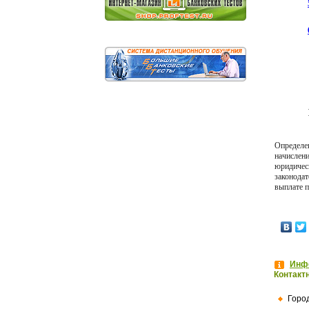
Определе
начислен
юридичес
законода
выплате п
Инфо
Контакт
Горо