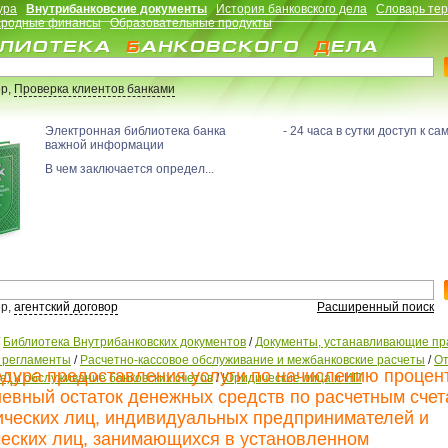
ура
Внутрибанковские документы
История банковского дела
Словарь те
родные финансы
Образовательные продукты
р,
Проверка клиентов банками
Электронная библиотека банка - 24 часа в сутки доступ к са
важной информации
В чем заключается определ...
р,
агентский договор
Расширенный поиск
/
Библиотека Внутрибанковских документов
/
Документы, устанавливающие пр
, регламенты
/
Расчетно-кассовое обслуживание и межбанковские расчеты
/
От
дура предоставления услуги по начислению процен
е) и обслуживание банковских счетов
/
Юридические лица и ИП
евный остаток денежных средств по расчетным сче
ческих лиц, индивидуальных предпринимателей и
еских лиц, занимающихся в установленном