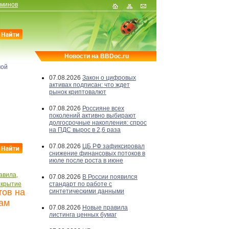
рминов
Новости на BBDoc.ru
мой
07.08.2026
Закон о цифровых
активах подписан: что ждет
рынок криптовалют
07.08.2026
Россияне всех
поколений активно выбирают
долгосрочные накопления: спрос
на ПДС вырос в 2,6 раза
07.08.2026
ЦБ РФ зафиксировал
снижение финансовых потоков в
июле после роста в июне
авила,
07.08.2026
В России появился
крытие
стандарт по работе с
тов на
синтетическими данными
там
07.08.2026
Новые правила
листинга ценных бумаг