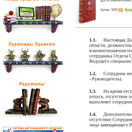
Дата обновления:
Цена: 500
Куп
1.1.
Настоящая До
области, должностны
взаимоотношения по
сотрудника Отдела С
Ведущего специалист
1.2.
Сотрудник не
- Руководитель).
1.3.
На время отс
отпуск, отсутствие 
выполняет сотрудник
1.4.
Дополнитель
отсутствие Сотрудн
лица замещающего Р