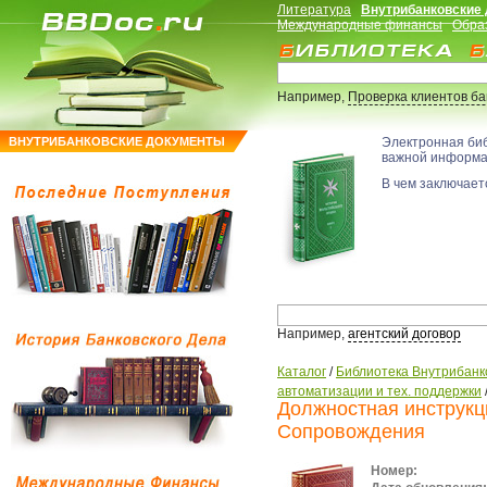
Литература
Внутрибанковские
Международные финансы
Обра
Например,
Проверка клиентов б
ВНУТРИБАНКОВСКИЕ ДОКУМЕНТЫ
Электронная би
важной информ
В чем заключаетс
Например,
агентский договор
Каталог
/
Библиотека Внутрибанк
автоматизации и тех. поддержки
Должностная инструкц
Сопровождения
Номер: